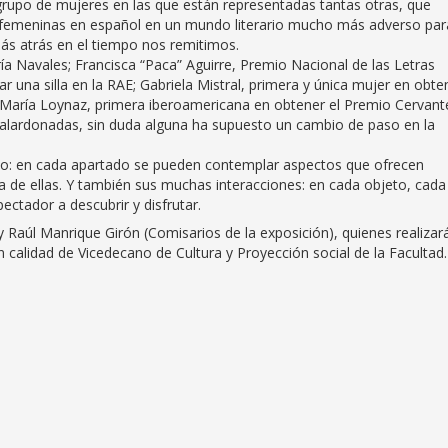
grupo de mujeres en las que están representadas tantas otras, que
s femeninas en español en un mundo literario mucho más adverso par
ás atrás en el tiempo nos remitimos.
ía Navales; Francisca “Paca” Aguirre, Premio Nacional de las Letras
 una silla en la RAE; Gabriela Mistral, primera y única mujer en obte
 María Loynaz, primera iberoamericana en obtener el Premio Cervante
 galardonadas, sin duda alguna ha supuesto un cambio de paso en la
icto: en cada apartado se pueden contemplar aspectos que ofrecen
na de ellas. Y también sus muchas interacciones: en cada objeto, cada
pectador a descubrir y disfrutar.
 Raúl Manrique Girón (Comisarios de la exposición), quienes realizará
n calidad de Vicedecano de Cultura y Proyección social de la Facultad.