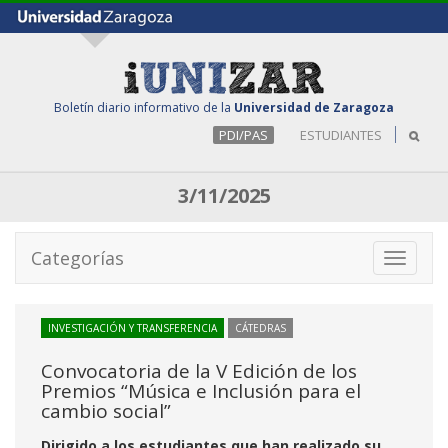
Boletín diario informativo de la
Universidad de Zaragoza
PDI/PAS
ESTUDIANTES
3/11/2025
Categorías
Toggle
navigati
INVESTIGACIÓN Y TRANSFERENCIA
CÁTEDRAS
Convocatoria de la V Edición de los
Premios “Música e Inclusión para el
cambio social”
Dirigido a los estudiantes que han realizado su