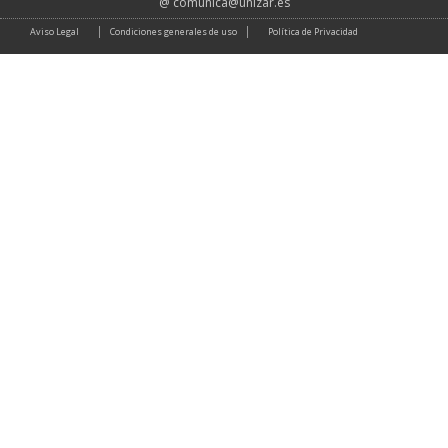
@
comunica@unizar.es
Aviso Legal
Condiciones generales de uso
Política de Privacidad