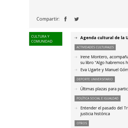
Compartir:
CULTURA Y
Agenda cultural de la 
COMUNIDAD
ACTIVIDADES CULTURALES
Irene Montero, acompañada
su libro “Algo habremos 
Eva Ugarte y Manuel Gómez
DEPORTE UNIVERSITARIO
Últimas plazas para partic
POLÍTICA SOCIAL E IGUALDAD
Entender el pasado del Tr
justicia histórica
OTROS