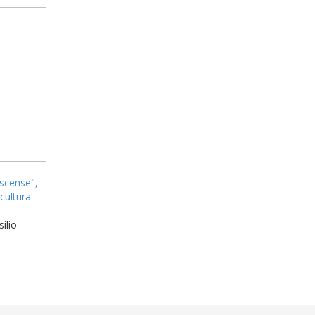
oscense",
cultura
ilio