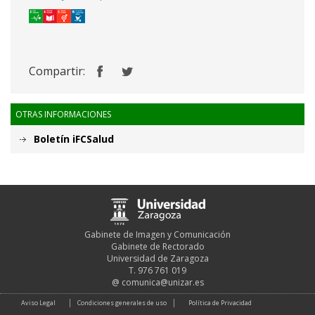
Compartir:
OTRAS INFORMACIONES
Boletín iFCSalud
Gabinete de Imagen y Comunicación
Gabinete de Rectorado
Universidad de Zaragoza
T. 976 761 019
@
comunica@unizar.es
Aviso Legal
Condiciones generales de uso
Política de Privacidad