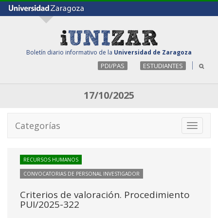
Boletín diario informativo de la
Universidad de Zaragoza
PDI/PAS
ESTUDIANTES
17/10/2025
Categorías
Toggle
navigati
RECURSOS HUMANOS
CONVOCATORIAS DE PERSONAL INVESTIGADOR
Criterios de valoración. Procedimiento
PUI/2025-322