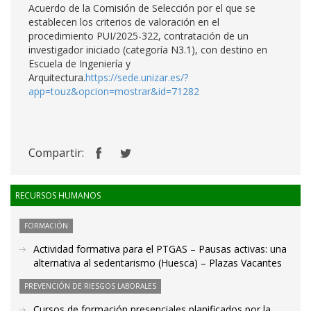
Acuerdo de la Comisión de Selección por el que se
establecen los criterios de valoración en el
procedimiento PUI/2025-322, contratación de un
investigador iniciado (categoría N3.1), con destino en
Escuela de Ingeniería y
Arquitectura.
https://sede.unizar.es/?
app=touz&opcion=mostrar&id=71282
Compartir:
RECURSOS HUMANOS
FORMACIÓN
Actividad formativa para el PTGAS – Pausas activas: una
alternativa al sedentarismo (Huesca) – Plazas Vacantes
PREVENCIÓN DE RIESGOS LABORALES
Cursos de formación presenciales planificados por la