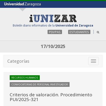
Boletín diario informativo de la
Universidad de Zaragoza
PDI/PAS
ESTUDIANTES
17/10/2025
Categorías
Toggle
navigati
RECURSOS HUMANOS
CONVOCATORIAS DE PERSONAL INVESTIGADOR
Criterios de valoración. Procedimiento
PUI/2025-321