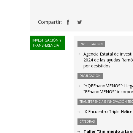
Compartir:
INVESTIGACIÓN Y
INVESTIGACIÓN
TRANSFERENCIA
Agencia Estatal de Invest
2024 de las ayudas Ramón 
por desistidos
DIVULGACIÓN
“+QFEnanoMENOS”: Llega 
“FEnanoMENOS” incorporand
TRANSFERENCIA E INNOVACIÓN TE
IX Encuentro Triple Hélic
CÁTEDRAS
Taller "Sin miedo a la 