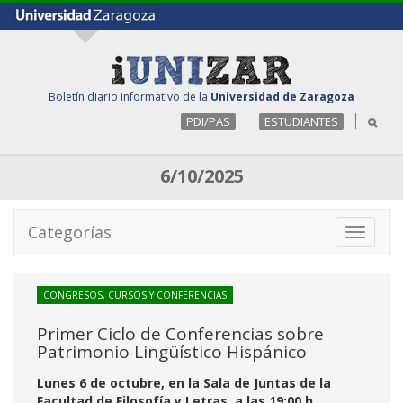
Boletín diario informativo de la
Universidad de Zaragoza
PDI/PAS
ESTUDIANTES
6/10/2025
Categorías
Toggle
navigati
CONGRESOS, CURSOS Y CONFERENCIAS
Primer Ciclo de Conferencias sobre
Patrimonio Lingüístico Hispánico
Lunes 6 de octubre, en la Sala de Juntas de la
Facultad de Filosofía y Letras, a las 19:00 h.,