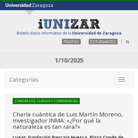
Boletín diario informativo de la
Universidad de Zaragoza
PDI/PAS
ESTUDIANTES
1/10/2025
Categorías
Toggle
navigati
CONGRESOS, CURSOS Y CONFERENCIAS
Charla cuántica de Luis Martín Moreno,
investigador INMA: «¿Por qué la
naturaleza es tan rara?»
Lugar: Fundación Ibercaja Huesca, Plaza Conde de