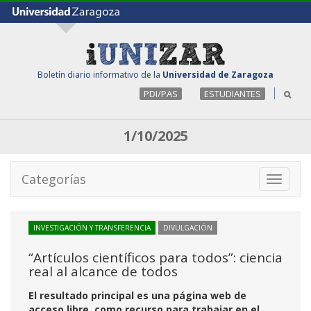
Boletín diario informativo de la
Universidad de Zaragoza
PDI/PAS
ESTUDIANTES
1/10/2025
Categorías
Toggle
navigati
INVESTIGACIÓN Y TRANSFERENCIA
DIVULGACIÓN
“Artículos científicos para todos”: ciencia
real al alcance de todos
El resultado principal es una página web de
acceso libre, como recurso para trabajar en el