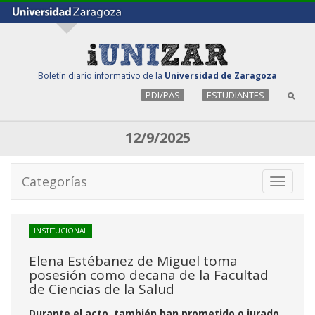
Boletín diario informativo de la
Universidad de Zaragoza
PDI/PAS
ESTUDIANTES
12/9/2025
Categorías
Toggle
navigati
INSTITUCIONAL
Elena Estébanez de Miguel toma
posesión como decana de la Facultad
de Ciencias de la Salud
Durante el acto, también han prometido o jurado