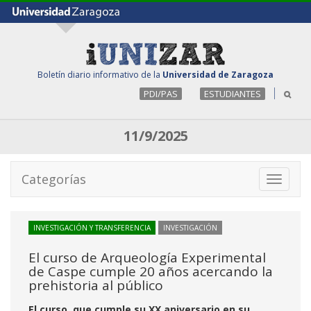
Boletín diario informativo de la
Universidad de Zaragoza
PDI/PAS
ESTUDIANTES
11/9/2025
Categorías
Toggle
navigati
INVESTIGACIÓN Y TRANSFERENCIA
INVESTIGACIÓN
El curso de Arqueología Experimental
de Caspe cumple 20 años acercando la
prehistoria al público
El curso, que cumple su XX aniversario en su