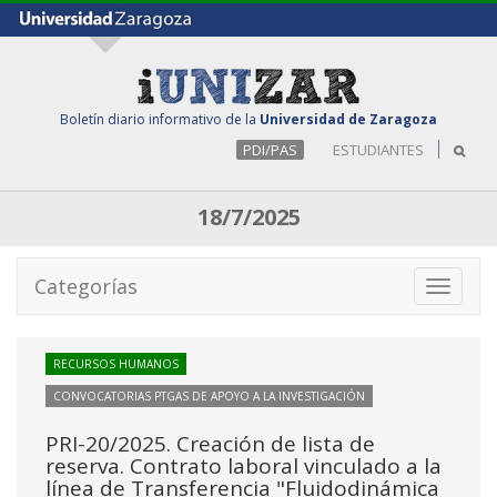
Boletín diario informativo de la
Universidad de Zaragoza
PDI/PAS
ESTUDIANTES
18/7/2025
Categorías
Toggle
navigati
RECURSOS HUMANOS
CONVOCATORIAS PTGAS DE APOYO A LA INVESTIGACIÓN
PRI-20/2025. Creación de lista de
reserva. Contrato laboral vinculado a la
línea de Transferencia "Fluidodinámica