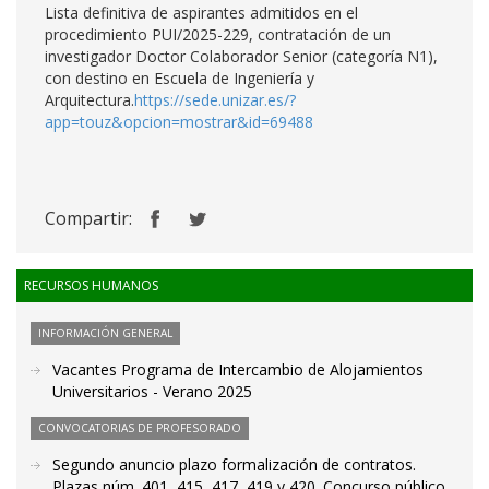
Lista definitiva de aspirantes admitidos en el
procedimiento PUI/2025-229, contratación de un
investigador Doctor Colaborador Senior (categoría N1),
con destino en Escuela de Ingeniería y
Arquitectura.
https://sede.unizar.es/?
app=touz&opcion=mostrar&id=69488
Compartir:
RECURSOS HUMANOS
INFORMACIÓN GENERAL
Vacantes Programa de Intercambio de Alojamientos
Universitarios - Verano 2025
CONVOCATORIAS DE PROFESORADO
Segundo anuncio plazo formalización de contratos.
Plazas núm. 401, 415, 417, 419 y 420. Concurso público