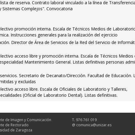
ista de reserva. Contrato laboral vinculado a la línea de Transferenci
 Sistemas Complejos". Convocatoria
ectivo promoción interna. Escala de Técnicos Medios de Laboratori
mica. Instrucciones generales para la realización del ejercicio
ción. Director de Área de Servicios de la Red del Servicio de Informát
ectivo acceso libre y promoción interna. Escala de Técnicos Medios
, especialidad Mantenimiento General. Listas definitivas personas admi
ervicios. Secretario de Decanato/Dirección. Facultad de Educación. L
mitidas y excluidas
ctivo acceso libre. Escala de Oficiales de Laboratorio y Talleres,
cialidades (Oficial de Laboratorio Dental). Listas definitivas.
te de Imagen y Comunicación
T. 976 761 019
te de Rectorado
@
comunica@unizar.es
sidad de Zaragoza