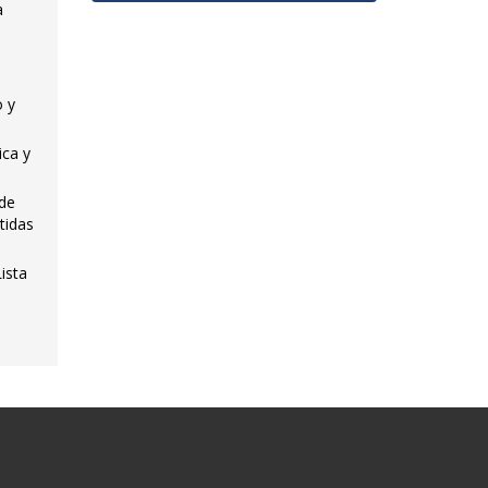
a
o y
ica y
 de
tidas
ista