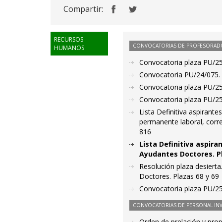
Compartir:
RECURSOS
CONVOCATORIAS DE PROFESORAD
HUMANOS
Convocatoria plaza PU/25/
Convocatoria PU/24/075. 
Convocatoria plaza PU/25/
Convocatoria plaza PU/25/
Lista Definitiva aspirant
permanente laboral, corr
816
Lista Definitiva aspir
Ayudantes Doctores. Pl
Resolución plaza desierta
Doctores. Plazas 68 y 69
Convocatoria plaza PU/25/
CONVOCATORIAS DE PERSONAL IN
Orden de prelación y pro