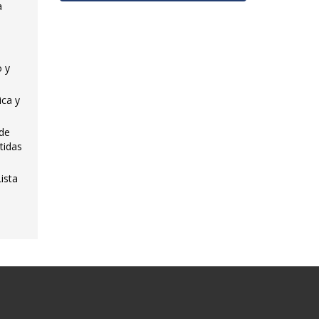
a
o y
ica y
 de
tidas
ista