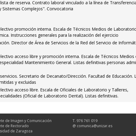
ista de reserva. Contrato laboral vinculado a la línea de Transferenci
 Sistemas Complejos". Convocatoria
ectivo promoción interna. Escala de Técnicos Medios de Laboratori
mica. Instrucciones generales para la realización del ejercicio
ción. Director de Área de Servicios de la Red del Servicio de Informát
ectivo acceso libre y promoción interna. Escala de Técnicos Medios
, especialidad Mantenimiento General. Listas definitivas personas admi
ervicios. Secretario de Decanato/Dirección. Facultad de Educación. L
mitidas y excluidas
ctivo acceso libre. Escala de Oficiales de Laboratorio y Talleres,
cialidades (Oficial de Laboratorio Dental). Listas definitivas.
te de Imagen y Comunicación
T. 976 761 019
te de Rectorado
@
comunica@unizar.es
sidad de Zaragoza