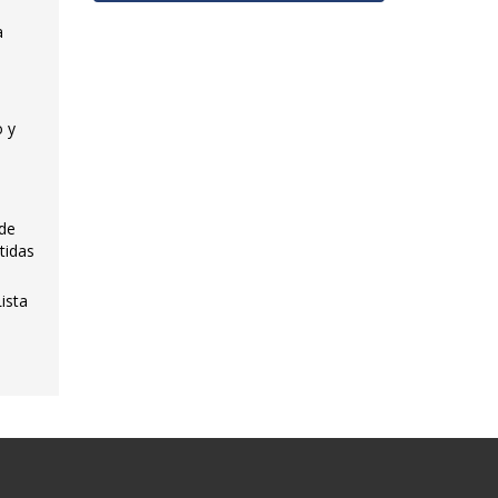
a
o y
 de
tidas
ista