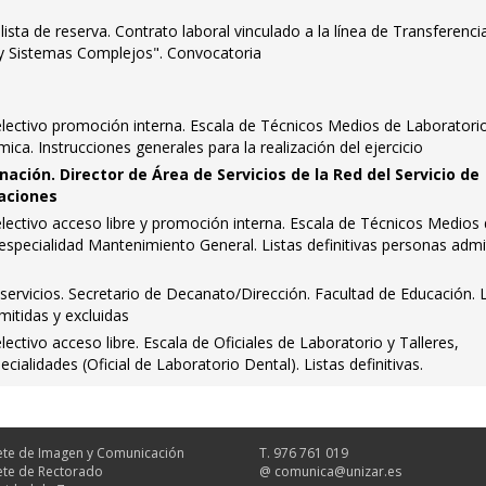
ista de reserva. Contrato laboral vinculado a la línea de Transferenci
 Sistemas Complejos". Convocatoria
ectivo promoción interna. Escala de Técnicos Medios de Laboratori
mica. Instrucciones generales para la realización del ejercicio
nación. Director de Área de Servicios de la Red del Servicio de
aciones
ectivo acceso libre y promoción interna. Escala de Técnicos Medios
, especialidad Mantenimiento General. Listas definitivas personas admi
ervicios. Secretario de Decanato/Dirección. Facultad de Educación. L
mitidas y excluidas
ctivo acceso libre. Escala de Oficiales de Laboratorio y Talleres,
cialidades (Oficial de Laboratorio Dental). Listas definitivas.
te de Imagen y Comunicación
T. 976 761 019
te de Rectorado
@
comunica@unizar.es