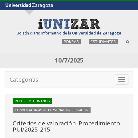
Boletín diario informativo de la
Universidad de Zaragoza
PDI/PAS
ESTUDIANTES
10/7/2025
Categorías
Toggle
navigati
RECURSOS HUMANOS
CONVOCATORIAS DE PERSONAL INVESTIGADOR
Criterios de valoración. Procedimiento
PUI/2025-215