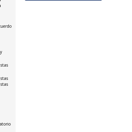
a
Acuerdo
 y
istas
istas
istas
atorio