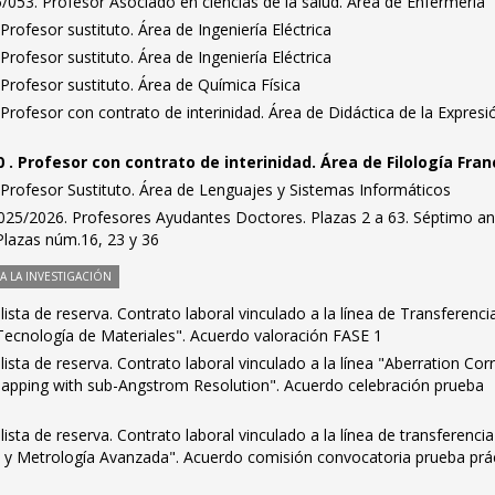
053. Profesor Asociado en ciencias de la salud. Área de Enfermería
rofesor sustituto. Área de Ingeniería Eléctrica
rofesor sustituto. Área de Ingeniería Eléctrica
rofesor sustituto. Área de Química Física
rofesor con contrato de interinidad. Área de Didáctica de la Expresi
 . Profesor con contrato de interinidad. Área de Filología Fra
Profesor Sustituto. Área de Lenguajes y Sistemas Informáticos
025/2026. Profesores Ayudantes Doctores. Plazas 2 a 63. Séptimo a
Plazas núm.16, 23 y 36
 LA INVESTIGACIÓN
ista de reserva. Contrato laboral vinculado a la línea de Transferenci
Tecnología de Materiales". Acuerdo valoración FASE 1
ista de reserva. Contrato laboral vinculado a la línea "Aberration Cor
apping with sub-Angstrom Resolution". Acuerdo celebración prueba
ista de reserva. Contrato laboral vinculado a la línea de transferencia
ón y Metrología Avanzada". Acuerdo comisión convocatoria prueba prá