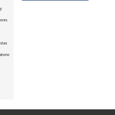
 y
rores
istas
atorio