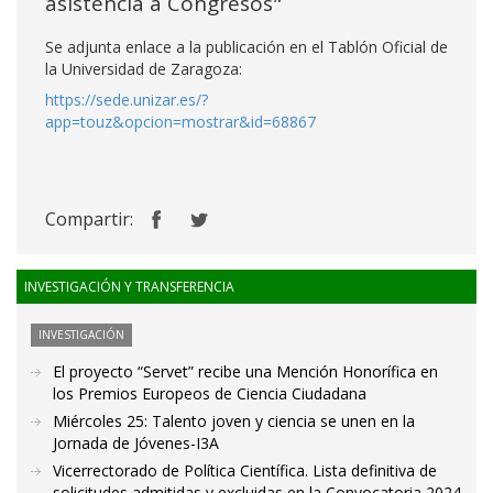
asistencia a Congresos"
Se adjunta enlace a la publicación en el Tablón Oficial de
la Universidad de Zaragoza:
https://sede.unizar.es/?
app=touz&opcion=mostrar&id=68867
Compartir:
INVESTIGACIÓN Y TRANSFERENCIA
INVESTIGACIÓN
El proyecto “Servet” recibe una Mención Honorífica en
los Premios Europeos de Ciencia Ciudadana
Miércoles 25: Talento joven y ciencia se unen en la
Jornada de Jóvenes-I3A
Vicerrectorado de Política Científica. Lista definitiva de
solicitudes admitidas y excluidas en la Convocatoria 2024