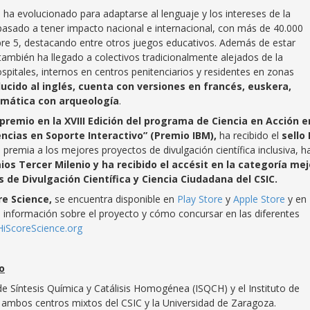
ha evolucionado para adaptarse al lenguaje y los intereses de la
a pasado a tener impacto nacional e internacional, con más de 40.000
bre 5, destacando entre otros juegos educativos. Además de estar
 también ha llegado a colectivos tradicionalmente alejados de la
pitales, internos en centros penitenciarios y residentes en zonas
ido al inglés, cuenta con versiones en francés, euskera,
emática con arqueología
.
premio en la XVIII Edición del programa de Ciencia en Acción e
ncias en Soporte Interactivo” (Premio IBM),
ha recibido el
sello 
 premia a los mejores proyectos de divulgación científica inclusiva, h
ios Tercer Milenio y ha recibido el accésit en la categoría mej
s de Divulgación Científica y Ciencia Ciudadana del CSIC.
ore Science,
se encuentra disponible en
Play Store
y
Apple Store
y en 
a información sobre el proyecto y cómo concursar en las diferentes
iScoreScience.org
o
 de Síntesis Química y Catálisis Homogénea (ISQCH) y el Instituto de
 ambos centros mixtos del CSIC y la Universidad de Zaragoza.