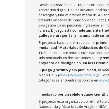
Desde su creación en 2016, Hi Score Science 
generación digital. De una iniciativa local h
descargas y una valoración media de 4,5 so
presente en ferias de ciencia y videojuegos,
divulgación como personas ingresadas en hos
rurales. El juego está
completamente traduc
gallego y aragonés, y ha ampliado su t
El proyecto ha sido premiado con el
primer 
modalidad “Materiales Didácticos de Cie
TOP
, un reconocimiento a nivel nacional que
sido nominado en dos ocasiones a los
prem
proyecto de divulgación, en los I Premio
El
juego gratuito y sin publicidad, Hi Sc
Mac y Linux (
www.HiScoreScience.org
). Tod
categorías se encuentra disponible en
www.H
Impulsado por un sólido equipo científic
El proyecto está organizado por el Instituto
Nanociencia y Materiales de Aragón (INMA),