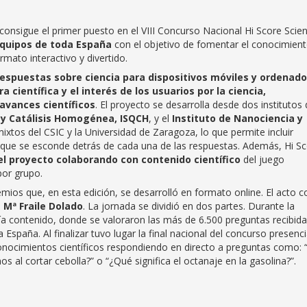
consigue el primer puesto en el VIII Concurso Nacional Hi Score Scie
quipos de toda España
con el objetivo de fomentar el conocimien
rmato interactivo y divertido.
respuestas sobre ciencia para dispositivos móviles y ordenad
a científica y el interés de los usuarios por la ciencia,
avances científicos
. El proyecto se desarrolla desde dos institutos
a y Catálisis Homogénea, ISQCH
, y el
Instituto de Nanociencia y
xtos del CSIC y la Universidad de Zaragoza, lo que permite incluir
ica que se esconde detrás de cada una de las respuestas. Además, Hi S
 el proyecto colaborando con contenido científico
del juego
por grupo.
emios que, en esta edición, se desarrolló en formato online. El acto 
é Mª Fraile Dolado
. La jornada se dividió en dos partes. Durante la
ía contenido, donde se valoraron las más de 6.500 preguntas recibid
España. Al finalizar tuvo lugar la final nacional del concurso presenci
 conocimientos científicos respondiendo en directo a preguntas como: 
os al cortar cebolla?” o “¿Qué significa el octanaje en la gasolina?”.