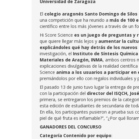
Universidad de Zaragoza
El
colegio aragonés Santo Domingo de Silos
una competición que ha reunido a
más de 100 e
científico entre los más jóvenes a través de un fo
Hi Score Science
es un juego de preguntas y 
que quiere llegar más lejos y
aumentar la cultur
explicándoles qué hay detrás de los nuevos 
investigación, el
Instituto de Síntesis Químic
Materiales de Aragón, INMA
, ambos centros mi
explicaciones divulgativas de la realidad científ
Science
anima a los usuarios a participar en
premiándolos por ello con regalos individuales y 
El pasado 13 de junio tuvo lugar la entrega de pr
con la participación del
director del ISQCH, Jos
primera, se entregaron los premios de la categor
esta edición de estudiantes de secundaria de toda 
En ella, los participantes pusieron a prueba sus
piel de qué fruta es inflamable?”, “¿Por qué lloram
GANADORES DEL CONCURSO
Categoría Contenido por equipo
: