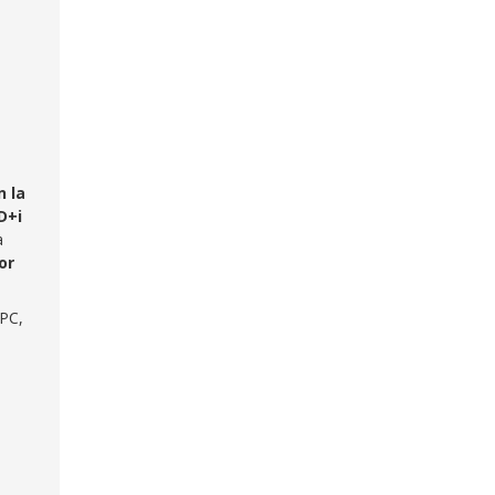
n la
D+i
a
or
PC,