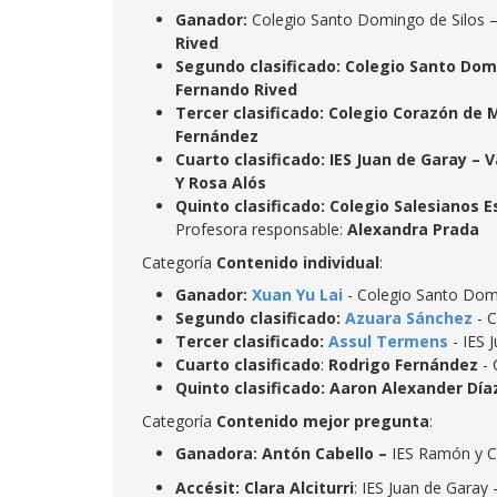
Ganador:
Colegio Santo Domingo de Silos –
Rived
Segundo clasificado: Colegio Santo Dom
Fernando Rived
Tercer clasificado: Colegio Corazón de M
Fernández
Cuarto clasificado: IES Juan de Garay – 
Y Rosa Alós
Quinto clasificado: Colegio Salesianos 
Profesora responsable:
Alexandra Prada
Categoría
Contenido individual
:
Ganador:
Xuan Yu Lai
- Colegio Santo Dom
Segundo clasificado:
Azuara Sánchez
- 
Tercer clasificado:
Assul Termens
- IES 
Cuarto clasificado
:
Rodrigo Fernández
- 
Quinto clasificado: Aaron Alexander Día
Categoría
Contenido
mejor pregunta
:
Ganadora: Antón Cabello –
IES Ramón y C
Accésit:
Clara Alciturri
: IES Juan de Garay 