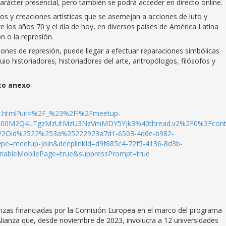
arácter presencial, pero también se podrá acceder en directo online.
os y creaciones artísticas que se asemejan a acciones de luto y
los años 70 y el día de hoy, en diversos países de América Latina
n o la represión.
uaciones de represión, puede llegar a efectuar reparaciones simbólicas
uio historiadores, historiadores del arte, antropólogos, filósofos y
to anexo
.
her.html?url=%2F_%23%2Fl%2Fmeetup-
00M2Q4LTgzMzUtMzU3NzVmMDY5Yjk3%40thread.v2%2F0%3Fcont
22Oid%2522%253a%25222923a7d1-6503-4d6e-b982-
=meetup-join&deeplinkId=d9f685c4-72f5-4136-8d3b-
nableMobilePage=true&suppressPrompt=true
nzas financiadas por la Comisión Europea en el marco del programa
 Alianza que, desde noviembre de 2023, involucra a 12 universidades