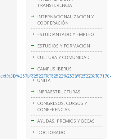
TRANSFERENCIA
INTERNACIONALIZACIÓN Y
COOPERACIÓN
ESTUDIANTADO Y EMPLEO
ESTUDIOS Y FORMACIÓN
CULTURA Y COMUNIDAD
CAMPUS IBERUS
ext%3D%257b%2522Tid%2522%253a%25220af87170-
UNITA
INFRAESTRUCTURAS
CONGRESOS, CURSOS Y
CONFERENCIAS
AYUDAS, PREMIOS Y BECAS
DOCTORADO