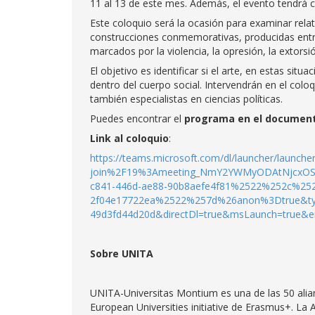
11 al 13 de este mes. Además, el evento tendrá c
Este coloquio será la ocasión para examinar relat
construcciones conmemorativas, producidas entre 
marcados por la violencia, la opresión, la extorsió
El objetivo es identificar si el arte, en estas sit
dentro del cuerpo social. Intervendrán en el coloq
también especialistas en ciencias políticas.
Puedes encontrar el
programa en el documen
Link al coloquio
:
https://teams.microsoft.com/dl/launcher/launc
join%2F19%3Ameeting_NmY2YWMyODAtNjcxOS
c841-446d-ae88-90b8aefe4f81%2522%252c%25
2f04e17722ea%2522%257d%26anon%3Dtrue&type
49d3fd44d20d&directDl=true&msLaunch=true&e
Sobre UNITA
UNITA-Universitas Montium es una de las 50 alia
European Universities initiative de Erasmus+. La