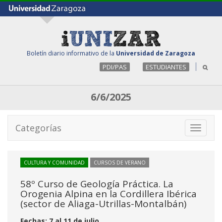
Boletín diario informativo de la
Universidad de Zaragoza
PDI/PAS
ESTUDIANTES
6/6/2025
Categorías
Toggle
navigati
CULTURA Y COMUNIDAD
CURSOS DE VERANO
58º Curso de Geología Práctica. La
Orogenia Alpina en la Cordillera Ibérica
(sector de Aliaga-Utrillas-Montalbán)
Fechas: 7 al 11 de julio