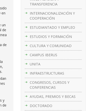
TRANSFERENCIA
 sido
0 en
INTERNACIONALIZACIÓN Y
COOPERACIÓN
e un
ESTUDIANTADO Y EMPLEO
l de
génea
ESTUDIOS Y FORMACIÓN
ca de
CULTURA Y COMUNIDAD
CAMPUS IBERUS
la
UNITA
n,
s.
INFRAESTRUCTURAS
rdan
CONGRESOS, CURSOS Y
rnes
CONFERENCIAS
AYUDAS, PREMIOS Y BECAS
s y
n de
DOCTORADO