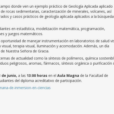
 campo donde ven un ejemplo práctico de Geología Aplicada aplicado 
e rocas sedimentarias, caracterización de minerales, volcanes, así
rados y casos prácticos de geología aplicada aplicados a la búsqueda
diantes en estadística, modelización matemática, programación,
nes y juegos matemáticos.
 oportunidad de manejar instrumentación en laboratorios de salud vi
 visual, terapia visual, Iluminación y acomodación. Además, un día
al de Nuestra Señora de Gracia.
temas de actualidad como la síntesis de polímeros, química sostenibl
iduos peligrosos, aromas, fármacos, síntesis orgánica o purificación 
 de junio,
a las
13:00 horas
en el
Aula Magna
de la Facultad de
udiantes del diploma acreditativo de participación.
semana-de-inmersion-en-ciencias