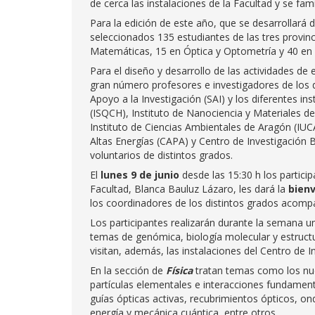
de cerca las instalaciones de la Facultad y se fami
Para la edición de este año, que se desarrollará 
seleccionados 135 estudiantes de las tres provinc
Matemáticas, 15 en Óptica y Optometría y 40 en
Para el diseño y desarrollo de las actividades d
gran número profesores e investigadores de los d
Apoyo a la Investigación (SAI) y los diferentes in
(ISQCH), Instituto de Nanociencia y Materiales d
Instituto de Ciencias Ambientales de Aragón (IUCA
Altas Energías (CAPA) y Centro de Investigación 
voluntarios de distintos grados.
El
lunes 9 de junio
desde las 15:30 h los partici
Facultad, Blanca Bauluz Lázaro, les dará la
bien
los coordinadores de los distintos grados acompañ
Los participantes realizarán durante la semana u
temas de genómica, biología molecular y estructur
visitan, además, las instalaciones del Centro de 
En la sección de
Física
tratan temas como los nue
partículas elementales e interacciones fundamenta
guías ópticas activas, recubrimientos ópticos, on
energía y mecánica cuántica, entre otros.