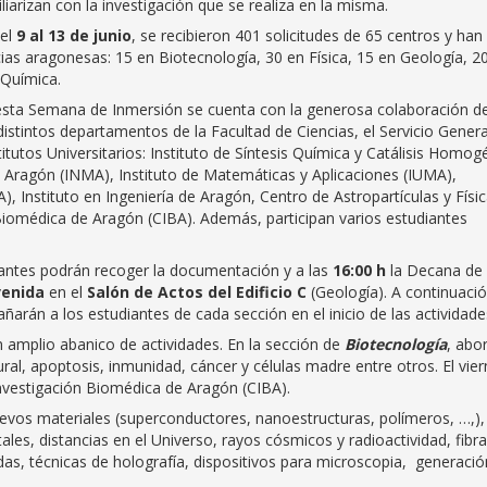
liarizan con la investigación que se realiza en la misma.
del
9 al 13 de junio
, se recibieron 401 solicitudes de 65 centros y han
ias aragonesas: 15 en Biotecnología, 30 en Física, 15 en Geología, 2
 Química.
e esta Semana de Inmersión se cuenta con la generosa colaboración d
istintos departamentos de la Facultad de Ciencias, el Servicio Genera
stitutos Universitarios: Instituto de Síntesis Química y Catálisis Homo
e Aragón (INMA), Instituto de Matemáticas y Aplicaciones (IUMA),
), Instituto en Ingeniería de Aragón, Centro de Astropartículas y Físi
Biomédica de Aragón (CIBA). Además, participan varios estudiantes
pantes podrán recoger la documentación y a las
16:00 h
la Decana de 
venida
en el
Salón de Actos del Edificio C
(Geología). A continuació
arán a los estudiantes de cada sección en el inicio de las actividade
n amplio abanico de actividades. En la sección de
Biotecnología
, abo
al, apoptosis, inmunidad, cáncer y células madre entre otros. El vie
Investigación Biomédica de Aragón (CIBA).
vos materiales (superconductores, nanoestructuras, polímeros, …,),
les, distancias en el Universo, rayos cósmicos y radioactividad, fibra
das, técnicas de holografía, dispositivos para microscopia, generació