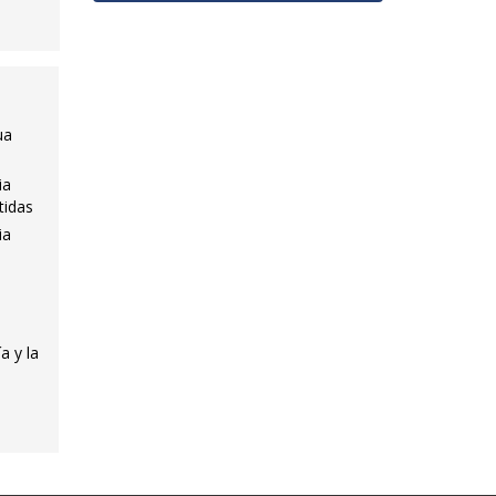
ua
ia
tidas
ia
a y la