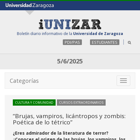
Boletín diario informativo de la
Universidad de Zaragoza
PDI/PAS
ESTUDIANTES
5/6/2025
Categorías
Toggle
navigati
CULTURA Y COMUNIDAD
CURSOS EXTRAORDINARIOS
“Brujas, vampiros, licántropos y zombis:
Poética de lo tétrico”
¿Eres admirador de la literatura de terror?
¿Conoces el origen de las brujas, los vampiros, los