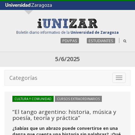
Boletín diario informativo de la
Universidad de Zaragoza
PDI/PAS
ESTUDIANTES
5/6/2025
Categorías
Toggle
navigati
CULTURA Y COMUNIDAD
CURSOS EXTRAORDINARIOS
“El tango argentino: historia, música y
poesía, teoría y práctica”
¿Sabías que un abrazo puede convertirse en una
danza que cuenta una historia sin palabras? ¿Qué