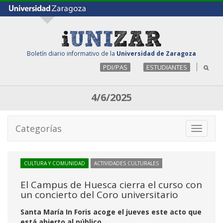
Boletín diario informativo de la
Universidad de Zaragoza
PDI/PAS
ESTUDIANTES
4/6/2025
Categorías
Toggle
navigati
CULTURA Y COMUNIDAD
ACTIVIDADES CULTURALES
El Campus de Huesca cierra el curso con
un concierto del Coro universitario
Santa María In Foris acoge el jueves este acto que
está abierto al público