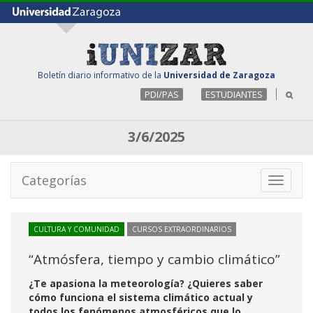
Boletín diario informativo de la
Universidad de Zaragoza
PDI/PAS
ESTUDIANTES
3/6/2025
Categorías
Toggle
navigati
CULTURA Y COMUNIDAD
CURSOS EXTRAORDINARIOS
“Atmósfera, tiempo y cambio climático”
¿Te apasiona la meteorología? ¿Quieres saber
cómo funciona el sistema climático actual y
todos los fenómenos atmosféricos que lo