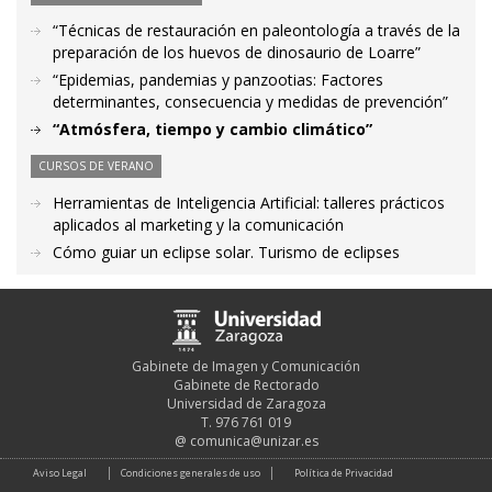
“Técnicas de restauración en paleontología a través de la
preparación de los huevos de dinosaurio de Loarre”
“Epidemias, pandemias y panzootias: Factores
determinantes, consecuencia y medidas de prevención”
“Atmósfera, tiempo y cambio climático”
CURSOS DE VERANO
Herramientas de Inteligencia Artificial: talleres prácticos
aplicados al marketing y la comunicación
Cómo guiar un eclipse solar. Turismo de eclipses
Gabinete de Imagen y Comunicación
Gabinete de Rectorado
Universidad de Zaragoza
T. 976 761 019
@
comunica@unizar.es
Aviso Legal
Condiciones generales de uso
Política de Privacidad