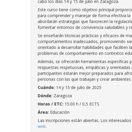
cabo los días 14 y 15 de julio en Zaragoza.
Este curso tiene como objetivo principal proporc
para comprender y manejar de forma efectiva la c
abordarán estrategias que favorecen la regulación
fomentar entornos de convivencia saludables y r
Se enseñarán técnicas prácticas y eficaces de ma
comportamientos inadecuados, promoviendo siempr
orientado a desarrollar habilidades que faciliten 
problemas de comportamiento en contextos educa
Además, se ofrecerán herramientas específicas p
respuestas respetuosas, empáticas y orientadas a 
participantes estarán mejor preparados para afront
personas con las que trabajan y crear ambientes 
Cuándo:
14 y 15 de julio de 2025
Dónde:
Zaragoza
Horas / ETC:
15.00 h / 0,5 ECTS
Área:
Educación
Las inscripciones están abiertas. Los interesad
web
.