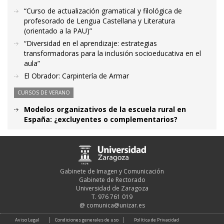
“Curso de actualización gramatical y filológica de
profesorado de Lengua Castellana y Literatura
(orientado a la PAU)”
“Diversidad en el aprendizaje: estrategias
transformadoras para la inclusión socioeducativa en el
aula”
El Obrador: Carpintería de Armar
CURSOS DE VERANO
Modelos organizativos de la escuela rural en
España: ¿excluyentes o complementarios?
Gabinete de Imagen y Comunicación
Gabinete de Rectorado
Universidad de Zaragoza
T. 976 761 019
@
comunica@unizar.es
Aviso Legal
Condiciones generales de uso
Política de Privacidad