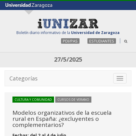
Boletín diario informativo de la
Universidad de Zaragoza
PDI/PAS
ESTUDIANTES
27/5/2025
Categorías
Toggle
navigati
CULTURA Y COMUNIDAD
CURSOS DE VERANO
Modelos organizativos de la escuela
rural en España: ¿excluyentes o
complementarios?
Fechas: del 2 al 4 de julio