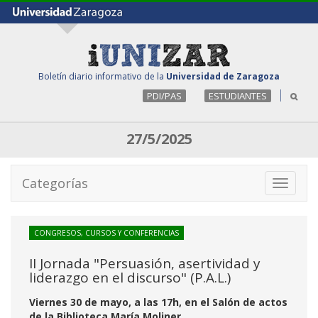
Boletín diario informativo de la
Universidad de Zaragoza
PDI/PAS
ESTUDIANTES
27/5/2025
Categorías
Toggle
navigati
CONGRESOS, CURSOS Y CONFERENCIAS
II Jornada "Persuasión, asertividad y
liderazgo en el discurso" (P.A.L.)
Viernes 30 de mayo, a las 17h, en el Salón de actos
de la Biblioteca María Moliner