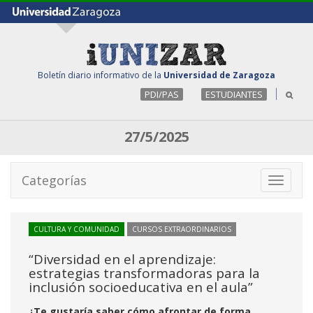
Boletín diario informativo de la
Universidad de Zaragoza
PDI/PAS
ESTUDIANTES
27/5/2025
Categorías
Toggle
navigati
CULTURA Y COMUNIDAD
CURSOS EXTRAORDINARIOS
“Diversidad en el aprendizaje:
estrategias transformadoras para la
inclusión socioeducativa en el aula”
¿Te gustaría saber cómo afrontar de forma