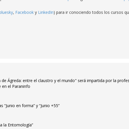
bluesky
,
Facebook
y
LinkedIn
) para ir conociendo todos los cursos q
 de Ágreda: entre el claustro y el mundo" será impartida por la profe
 en el Paraninfo
s “Junio en forma” y “Junio +55”
n a la Entomología”