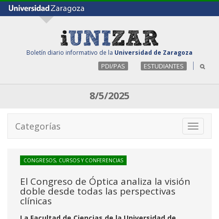
Boletín diario informativo de la
Universidad de Zaragoza
PDI/PAS
ESTUDIANTES
8/5/2025
Categorías
Toggle
navigati
CONGRESOS, CURSOS Y CONFERENCIAS
El Congreso de Óptica analiza la visión
doble desde todas las perspectivas
clínicas
La Facultad de Ciencias de la Universidad de