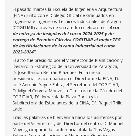
El pasado martes la Escuela de Ingeniería y Arquitectura
(EINA) junto con el Colegio Oficial de Graduados en
Ingeniería e Ingenieros Técnicos Industriales de Aragón
(COGITIAR) a través de su cátedra celebraron el “
Acto
de entrega de insignias del curso 2024-2025 y de
entrega de Premios Cátedra COGITIAR al mejor TFG
de las titulaciones de la rama industrial del curso
2023-2024”
.
El acto fue presidido por el Vicerrector de Planificación y
Desarrollo Estratégico de la Universidad de Zaragoza,
D. José Ramón Beltrán Blázquez. En la mesa
presidencial le acompañaron el Director de la EINA, D.
José Antonio Yagüe Fabra; el Secretario del COGITIAR,
D. Miguel Cervera Monzó; la Directora de la Cátedra del
COGITIAR, Dª. Inmaculada Plaza García y la
Subdirectora de Estudiantes de la EINA, Dª. Raquel Trillo
Lado.
Tras las palabras de bienvenida hacia los asistentes por
parte del Vicerrector y del Director del centro, D. Manuel
Mayorga impartió la conferencia titulada “Las Vegas
Sphere: Automatizaciones y Algoritmos Genéticos”.