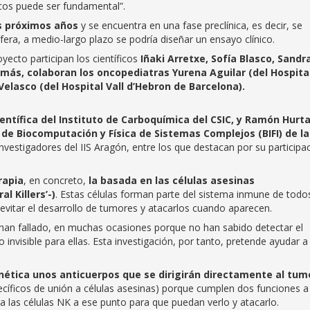
acos puede ser fundamental”.
s próximos años
y se encuentra en una fase preclínica, es decir, se
tífera, a medio-largo plazo se podría diseñar un ensayo clínico.
ecto participan los científicos
Iñaki Arretxe, Sofía Blasco, Sandr
más, colaboran los oncopediatras Yurena Aguilar (del Hospita
Velasco (del Hospital Vall d’Hebron de Barcelona).
ientífica del Instituto de Carboquímica del CSIC, y Ramón Hurt
 de Biocomputación y Física de Sistemas Complejos (BIFI) de la
nvestigadores del IIS Aragón, entre los que destacan por su participa
rapia
, en concreto,
la basada en las células asesinas
al Killers’-)
. Estas células forman parte del sistema inmune de todo
evitar el desarrollo de tumores y atacarlos cuando aparecen.
s han fallado, en muchas ocasiones porque no han sabido detectar el
nvisible para ellas. Esta investigación, por tanto, pretende ayudar a 
enética unos anticuerpos que se dirigirán directamente al tum
cíficos de unión a células asesinas) porque cumplen dos funciones a 
a las células NK a ese punto para que puedan verlo y atacarlo.