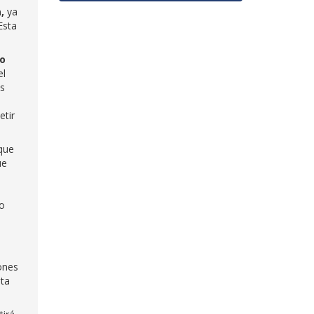
,
ya
Esta
ro
el
es
etir
 que
ue
do
ones
sta