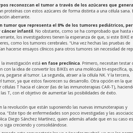
rpos reconozcan el tumor a través de los azúcares que genera
an proteínas con estos azúcares de forma distinta a una célula sana. 
ación aberrante.
n tumor que representa el 8% de los tumores pediátricos, pe
cáncer infantil
. No obstante, como se ha comprobado que hasta 
rrante, los investigadores tienen la esperanza de que, si este BIKE 
ceres, como los tumores cerebrales. “Una vez hechas las pruebas de
an hacerse ensayos clínicos para otros tumores sin necesidad de rep
la investigación está
en fase preclínica
. Primero, necesitan testar
an con la idea de convertir los BIKEs en una molécula tri-específica, q
ra, pegarse al tumor. La segunda, atraer a la célula NK. Y la tercera,
l tumor, ya que estos favorecen su desarrollo. Otra opción en la que
r células T hacia el cáncer (las de las inmunoterapias CAR-T), hacien
as T, con el objetivo de aumentar las posibilidades de éxito.
n la revolución que están suponiendo las nuevas inmunoterapias y
oa. “Este tipo de enfermedades son poco investigadas y las asociaci
plica Diego Sánchez Martínez, quien además añade que en su caso e
po siga creciendo y consolidándose.