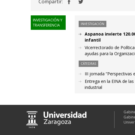
Compartir:
INVESTIGACIÓN Y
INVESTIGACIÓN
TRANSFERENCIA
Aspanoa invierte 120.0
infantil
Vicerrectorado de Polític
ayudas para la Organizac
CÁTEDRAS
III jornada “Perspectivas
Entrega en la EINA de la
industrial
Gabine
Gabine
Univer