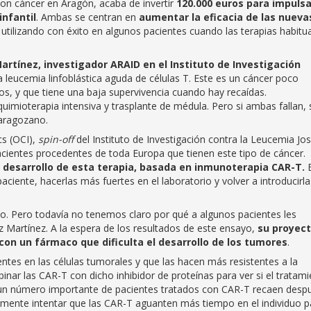
con cáncer en Aragón, acaba de invertir
120.000 euros para impulsa
infantil
. Ambas se centran en
aumentar la eficacia de las nueva
 utilizando con éxito en algunos pacientes cuando las terapias habitu
rtínez, investigador ARAID en el Instituto de Investigación
a leucemia linfoblástica aguda de células T. Este es un cáncer poco
os, y que tiene una baja supervivencia cuando hay recaídas.
uimioterapia intensiva y trasplante de médula. Pero si ambas fallan, 
zaragozano.
cs (OCI),
spin-off
del Instituto de Investigación contra la Leucemia Jo
acientes procedentes de toda Europa que tienen este tipo de cáncer.
 desarrollo de esta terapia, basada en inmunoterapia CAR-T.
E
paciente, hacerlas más fuertes en el laboratorio y volver a introducirl
do. Pero todavía no tenemos claro por qué a algunos pacientes les
z Martínez. A la espera de los resultados de este ensayo,
su proyec
on un fármaco que dificulta el desarrollo de los tumores
.
tes en las células tumorales y que las hacen más resistentes a la
nar las CAR-T con dicho inhibidor de proteínas para ver si el tratam
e un número importante de pacientes tratados con CAR-T recaen desp
amente intentar que las CAR-T aguanten más tiempo en el individuo p