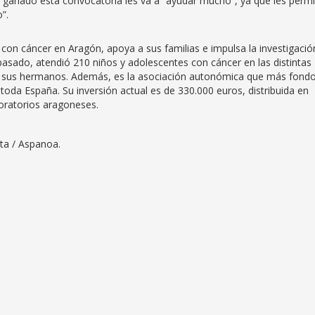
r ganado esta convocatoria les va a “ayudar mucho”, ya que les permi
”.
 con cáncer en Aragón, apoya a sus familias e impulsa la investigació
 pasado, atendió 210 niños y adolescentes con cáncer en las distintas
y sus hermanos. Además, es la asociación autonómica que más fond
toda España. Su inversión actual es de 330.000 euros, distribuida en
oratorios aragoneses.
orta / Aspanoa.