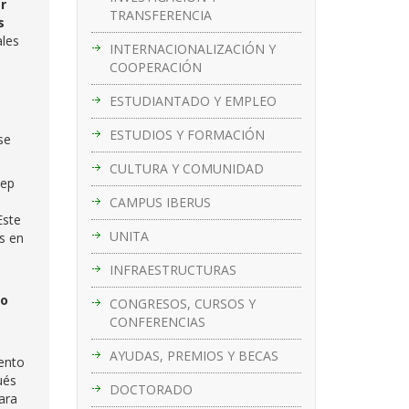
r
TRANSFERENCIA
s
ales
INTERNACIONALIZACIÓN Y
COOPERACIÓN
ESTUDIANTADO Y EMPLEO
ESTUDIOS Y FORMACIÓN
se
CULTURA Y COMUNIDAD
sep
CAMPUS IBERUS
ste
UNITA
as en
INFRAESTRUCTURAS
to
CONGRESOS, CURSOS Y
CONFERENCIAS
AYUDAS, PREMIOS Y BECAS
iento
ués
DOCTORADO
ara