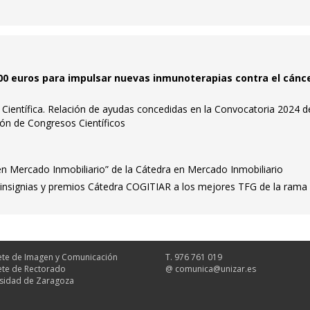
00 euros para impulsar nuevas inmunoterapias contra el cánc
a Científica. Relación de ayudas concedidas en la Convocatoria 2024 d
ión de Congresos Científicos
 en Mercado Inmobiliario” de la Cátedra en Mercado Inmobiliario
s insignias y premios Cátedra COGITIAR a los mejores TFG de la rama
te de Imagen y Comunicación
T. 976 761 019
te de Rectorado
@
comunica@unizar.es
sidad de Zaragoza