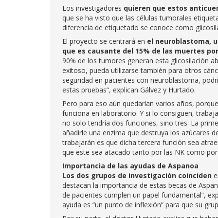
Los investigadores
quieren que estos anticue
que se ha visto que las células tumorales etiquet
diferencia de etiquetado se conoce como glicosil
El proyecto se centrará en
el neuroblastoma, u
que es causante del 15% de las muertes por 
90% de los tumores generan esta glicosilación abe
exitoso, pueda utilizarse también para otros cán
seguridad en pacientes con neuroblastoma, podrí
estas pruebas”, explican Gálvez y Hurtado.
Pero para eso aún quedarían varios años, porque 
funciona en laboratorio. Y si lo consiguen, trabaj
no solo tendría dos funciones, sino tres. La prime
añadirle una enzima que destruya los azúcares de
trabajarán es que dicha tercera función sea atrae
que este sea atacado tanto por las NK como por l
Importancia de las ayudas de Aspanoa
Los dos grupos de investigación coinciden
e
destacan la importancia de estas becas de Aspan
de pacientes cumplen un papel fundamental”, ex
ayuda es “un punto de inflexión” para que su gru