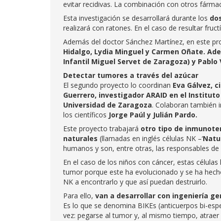
evitar recidivas. La combinación con otros fárm
Esta investigación se desarrollará durante los
do
realizará con ratones. En el caso de resultar fruc
Además del doctor Sánchez Martínez, en este proy
Hidalgo, Lydia Minguel y Carmen Oñate. Ade
Infantil Miguel Servet de Zaragoza) y Pablo 
Detectar tumores a través del azúcar
El segundo proyecto lo coordinan
Eva Gálvez, c
Guerrero, investigador ARAID en el Instituto
Universidad de Zaragoza
. Colaboran también i
los científicos
Jorge Paúl y Julián Pardo.
Este proyecto trabajará
otro tipo de inmunote
naturales
(llamadas en inglés células NK –‘
Natur
humanos y son, entre otras, las responsables de 
En el caso de los niños con cáncer, estas célula
tumor porque este ha evolucionado y se ha hecho i
NK a encontrarlo y que así puedan destruirlo.
Para ello,
van a desarrollar con ingeniería g
Es lo que se denomina BIKEs (anticuerpos bi-espe
vez: pegarse al tumor y, al mismo tiempo, atraer 