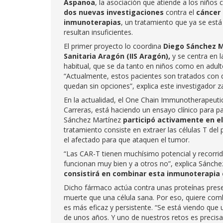
Aspanoa
, la asociación que atiende a los niños 
dos nuevas investigaciones
contra el
cáncer 
inmunoterapias
, un tratamiento que ya se está
resultan insuficientes.
El primer proyecto lo coordina
Diego Sánchez Ma
Sanitaria Aragón (IIS Aragón),
y se centra en l
habitual, que se da tanto en niños como en adult
“Actualmente, estos pacientes son tratados con q
quedan sin opciones”, explica este investigador 
En la actualidad, el One Chain Immunotherapeuti
Carreras, está haciendo un ensayo clínico para p
Sánchez Martínez
participó activamente en el
tratamiento consiste en extraer las células T del 
el afectado para que ataquen el tumor.
“Las CAR-T tienen muchísimo potencial y recorri
funcionan muy bien y a otros no”, explica Sánche
consistirá en combinar esta inmunoterapia c
Dicho fármaco actúa contra unas proteínas presen
muerte que una célula sana. Por eso, quiere combi
es más eficaz y persistente. “Se está viendo qu
de unos años. Y uno de nuestros retos es precis