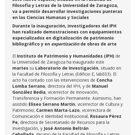
Filosofía y Letras de la Universidad de Zaragoza,
va a permitir desarrollar investigaciones punteras
en las Ciencias Humanas y Sociales
Durante la inauguración, investigadores del IPH
han realizado demostraciones con equipamientos
especializados en digitalización de patrimonio
bibliográfico y en
expertización
de obras de arte
El
Instituto de Patrimonio y Humanidades (IPH)
de
la Universidad de Zaragoza ha inaugurado este
martes
su
Laboratorio de Investigación
, situado en
la Facultad de Filosofía y Letras (Edificio E, labE03). El
acto ha contado con las intervenciones de
Concha
Lomba Serrano
, directora del IPH, y de
Manuel
González Bedia
, vicerrector de Innovación,
Transferencia y Formación Permanente. Asimismo, han
asistido
Eliseo Serrano Martín
, vicerrector de Cultura y
Patrimonio;
Carmen Marta-Lazo
, vicerrectora de
Comunicación e Identidad Institucional,
Rosaura Pérez
Pe
, directora de Secretariado de Recursos para la
Investigación, y
José Antonio Beltrán
Cebollada,
decano de la Facultad de Filosofía y Letras.