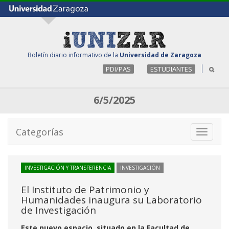
Boletín diario informativo de la
Universidad de Zaragoza
PDI/PAS
ESTUDIANTES
6/5/2025
Categorías
Toggle
navigati
INVESTIGACIÓN Y TRANSFERENCIA
INVESTIGACIÓN
El Instituto de Patrimonio y
Humanidades inaugura su Laboratorio
de Investigación
Este nuevo espacio, situado en la Facultad de