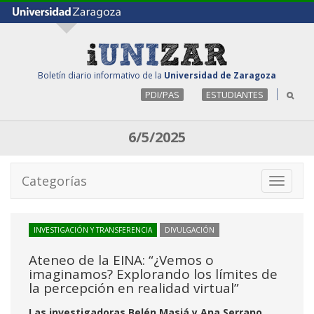
Boletín diario informativo de la
Universidad de Zaragoza
PDI/PAS
ESTUDIANTES
6/5/2025
Categorías
Toggle
navigati
INVESTIGACIÓN Y TRANSFERENCIA
DIVULGACIÓN
Ateneo de la EINA: “¿Vemos o
imaginamos? Explorando los límites de
la percepción en realidad virtual”
Las investigadoras Belén Masiá y Ana Serrano