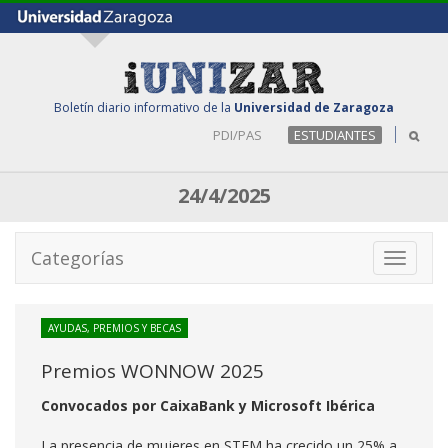
Boletín diario informativo de la
Universidad de Zaragoza
PDI/PAS
ESTUDIANTES
24/4/2025
Categorías
Toggle
navigati
AYUDAS, PREMIOS Y BECAS
Premios WONNOW 2025
Convocados por CaixaBank y Microsoft Ibérica
La presencia de mujeres en STEM ha crecido un 25% a