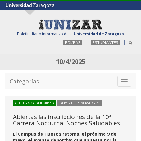
Boletín diario informativo de la
Universidad de Zaragoza
PDI/PAS
ESTUDIANTES
10/4/2025
Categorías
Toggle
navigati
CULTURA Y COMUNIDAD
DEPORTE UNIVERSITARIO
Abiertas las inscripciones de la 10ª
Carrera Nocturna: Noches Saludables
El Campus de Huesca retoma, el próximo 9 de
mayo, el evento deportivo que apuesta por la