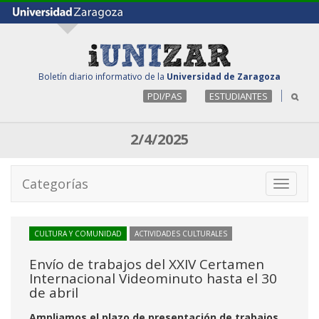
Boletín diario informativo de la
Universidad de Zaragoza
PDI/PAS
ESTUDIANTES
2/4/2025
Categorías
Toggle
navigati
CULTURA Y COMUNIDAD
ACTIVIDADES CULTURALES
Envío de trabajos del XXIV Certamen
Internacional Videominuto hasta el 30
de abril
Ampliamos el plazo de presentación de trabajos