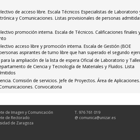
ctivo de acceso libre. Escala Técnicos Especialistas de Laboratorio 
ectrónica y Comunicaciones. Listas provisionales de personas admitida
ctivo promoción interna. Escala de Técnicos. Calificaciones finales 
nto
ectivo acceso libre y promoción interna. Escala de Gestión (BOE
personas aspirantes de turno libre que han superado el segundo ejerc
ara la ampliación de la lista de espera Oficial de Laboratorio y Talle
partamento de Ciencia y Tecnología de Materiales y Fluidos. Lista
dmitidos
encia. Comisión de servicios. Jefe de Proyectos. Área de Aplicaciones
y Comunicaciones. Convocatoria
te de Imagen y Comunicación
T. 976 761 019
te de Rectorado
@
comunica@unizar.es
sidad de Zaragoza