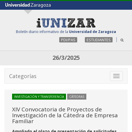
Boletín diario informativo de la
Universidad de Zaragoza
PDI/PAS
ESTUDIANTES
26/3/2025
Categorías
Toggle
navigati
INVESTIGACIÓN Y TRANSFERENCIA
CÁTEDRAS
XIV Convocatoria de Proyectos de
Investigación de la Cátedra de Empresa
Familiar
Ampliado el plazo de presentación de solicitudes