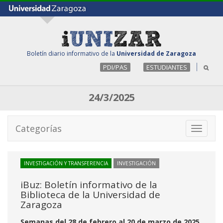
Boletín diario informativo de la
Universidad de Zaragoza
PDI/PAS
ESTUDIANTES
24/3/2025
Categorías
Toggle
navigati
INVESTIGACIÓN Y TRANSFERENCIA
INVESTIGACIÓN
iBuz: Boletín informativo de la
Biblioteca de la Universidad de
Zaragoza
Semanas del 28 de febrero al 20 de marzo de 2025