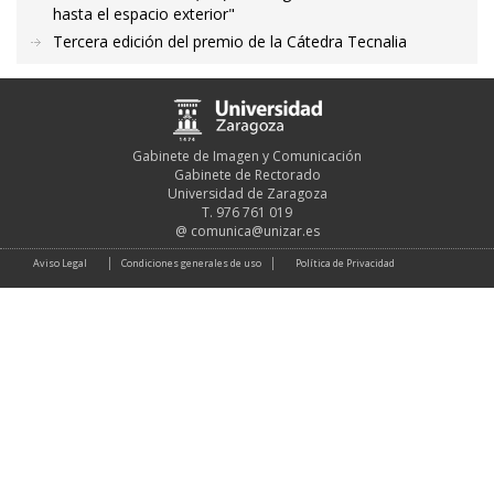
hasta el espacio exterior"
Tercera edición del premio de la Cátedra Tecnalia
Gabinete de Imagen y Comunicación
Gabinete de Rectorado
Universidad de Zaragoza
T. 976 761 019
@
comunica@unizar.es
Aviso Legal
Condiciones generales de uso
Política de Privacidad