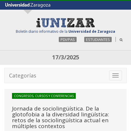
Boletín diario informativo de la
Universidad de Zaragoza
PDI/PAS
ESTUDIANTES
17/3/2025
Categorías
Toggle
navigati
CONGRESOS, CURSOS Y CONFERENCIAS
Jornada de sociolingüística. De la
glotofobia a la diversidad lingüística:
retos de la sociolingüística actual en
múltiples contextos