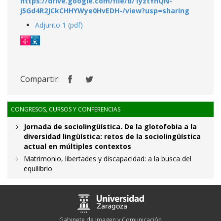
https://drive.google.com/file/d/1yztYhQN-
j5Gd4R2JCkCHHYWye0HvEDH-/view?usp=sharing
Adjunto 1 (pdf)
Compartir:
CONGRESOS, CURSOS Y CONFERENCIAS
Jornada de sociolingüística. De la glotofobia a la
diversidad lingüística: retos de la sociolingüística
actual en múltiples contextos
Matrimonio, libertades y discapacidad: a la busca del
equilibrio
Gabinete de Imagen y Comunicación