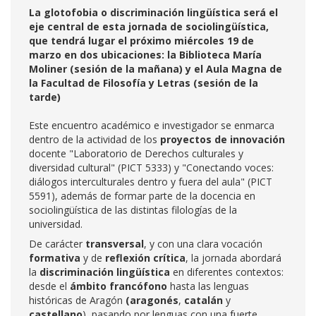
La glotofobia o discriminación lingüística será el
eje central de esta jornada de sociolingüística,
que tendrá lugar el próximo miércoles 19 de
marzo en dos ubicaciones: la Biblioteca María
Moliner (sesión de la mañana) y el Aula Magna de
la Facultad de Filosofía y Letras (sesión de la
tarde)
Este encuentro académico e investigador se enmarca
dentro de la actividad de los
proyectos de innovación
docente "Laboratorio de Derechos culturales y
diversidad cultural" (PICT 5333) y "Conectando voces:
diálogos interculturales dentro y fuera del aula" (PICT
5591), además de formar parte de la docencia en
sociolingüística de las distintas filologías de la
universidad.
De carácter
transversal
, y con una clara vocación
formativa
y de
reflexión crítica
, la jornada abordará
la
discriminación lingüística
en diferentes contextos:
desde el
ámbito francófono
hasta las lenguas
históricas de Aragón
(aragonés
,
catalán
y
castellano
), pasando por lenguas con una fuerte