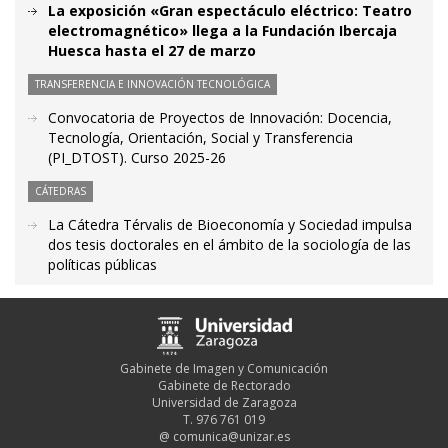
La exposición «Gran espectáculo eléctrico: Teatro
electromagnético» llega a la Fundación Ibercaja
Huesca hasta el 27 de marzo
TRANSFERENCIA E INNOVACIÓN TECNOLÓGICA
Convocatoria de Proyectos de Innovación: Docencia,
Tecnología, Orientación, Social y Transferencia
(PI_DTOST). Curso 2025-26
CÁTEDRAS
La Cátedra Térvalis de Bioeconomía y Sociedad impulsa
dos tesis doctorales en el ámbito de la sociología de las
políticas públicas
Gabinete de Imagen y Comunicación
Gabinete de Rectorado
Universidad de Zaragoza
T. 976 761 019
@
comunica@unizar.es