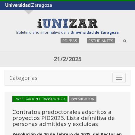
Boletín diario informativo de la
Universidad de Zaragoza
PDI/PAS
ESTUDIANTES
21/2/2025
Categorías
Toggle
navigati
INVESTIGACIÓN Y TRANSFERENCIA
INVESTIGACIÓN
Contratos predoctorales adscritos a
proyectos PID2023. Lista definitiva de
personas admitidas y excluidas
Resolución de 20 de febrero de 2025, del Rector en