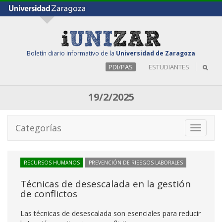
Boletín diario informativo de la
Universidad de Zaragoza
PDI/PAS
ESTUDIANTES
19/2/2025
Categorías
Toggle
navigati
RECURSOS HUMANOS
PREVENCIÓN DE RIESGOS LABORALES
Técnicas de desescalada en la gestión
de conflictos
Las técnicas de desescalada son esenciales para reducir