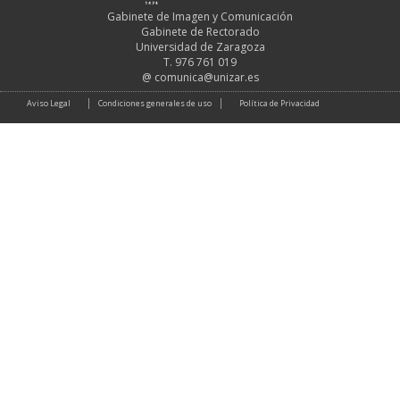
Gabinete de Imagen y Comunicación
Gabinete de Rectorado
Universidad de Zaragoza
T. 976 761 019
@
comunica@unizar.es
Aviso Legal
Condiciones generales de uso
Política de Privacidad