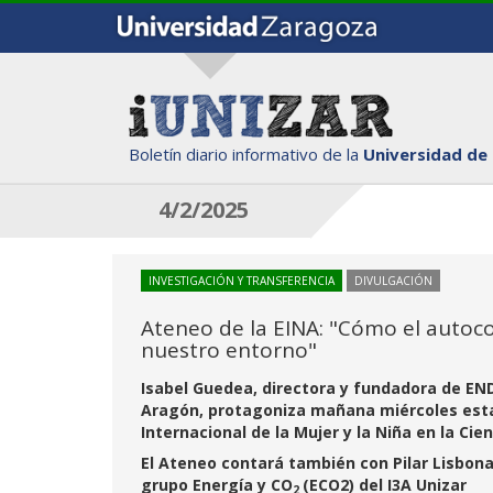
Boletín diario informativo de la
Universidad de
4/2/2025
INVESTIGACIÓN Y TRANSFERENCIA
DIVULGACIÓN
Ateneo de la EINA: "Cómo el auto
nuestro entorno"
Isabel Guedea, directora y fundadora de END
Aragón, protagoniza mañana miércoles esta n
Internacional de la Mujer y la Niña en la Cie
El Ateneo contará también con Pilar Lisbona
grupo Energía y CO
(ECO2) del I3A Unizar
2