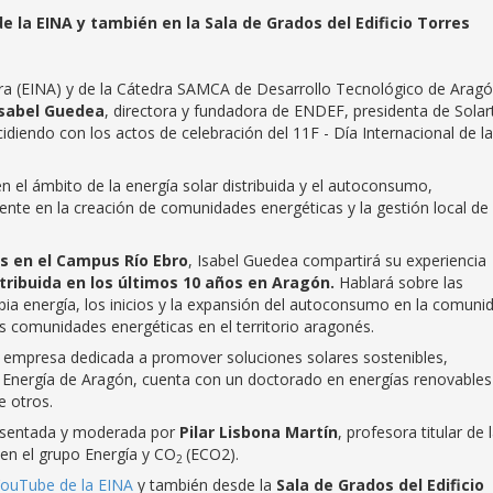
e la EINA y también en la Sala de Grados del Edificio Torres
tura (EINA) y de la Cátedra SAMCA de Desarrollo Tecnológico de Arag
Isabel Guedea
, directora y fundadora de ENDEF, presidenta de Solar
cidiendo con los actos de celebración del 11F
- Día Internacional de la
en el ámbito de la energía solar distribuida y el autoconsumo,
te en la creación de comunidades energéticas y la gestión local de 
as en el Campus Río Ebro
, Isabel Guedea compartirá su experiencia
stribuida en los últimos 10 años en Aragón.
Hablará sobre las
pia energía, los inicios y la expansión del autoconsumo en la comuni
 comunidades energéticas en el territorio aragonés.
empresa dedicada a promover soluciones solares sostenibles,
de Energía de Aragón, cuenta con un doctorado en energías renovables
e otros.
resentada y moderada por
Pilar Lisbona Martín
, profesora titular de 
 en el grupo Energía y CO
(ECO2).
2
YouTube de la EINA
y también desde la
Sala de Grados del Edificio